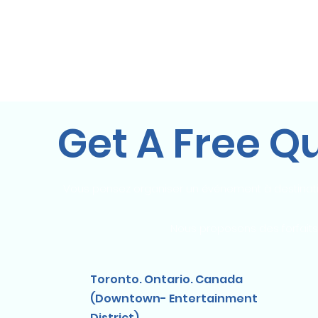
Get A Free Q
Vous pensez organiser un événement à destinati
Nous proposons des forfaits
Toronto. Ontario. Canada
(Downtown- Entertainment
District)