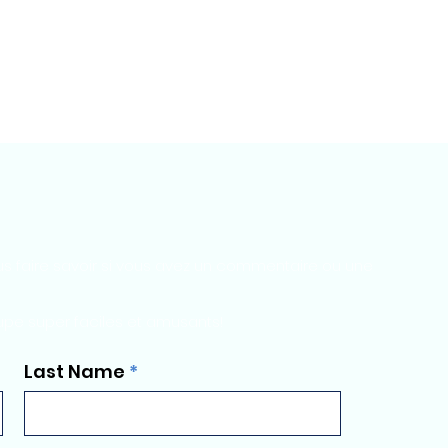
s faire savoir si vous avez un commentaire ou une
upe super faciles et amusants!
Last Name