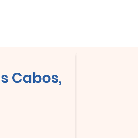
City Tour!
Domicile
Domicile
À propos
Domicile
Co
s Cabos,