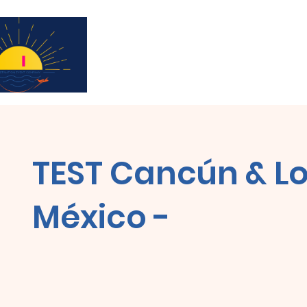
Subscribe for updates & a chance to win a 
TEST Cancún & Lo
México -